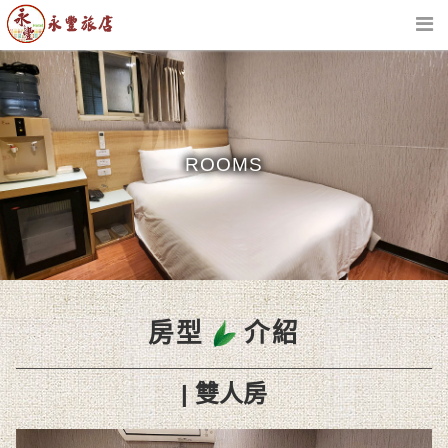
活動訊息
房型介紹
ROOMS
飯店設施
交通指南
附近景點
房型
介紹
聯絡我們
| 雙人房
線上訂房