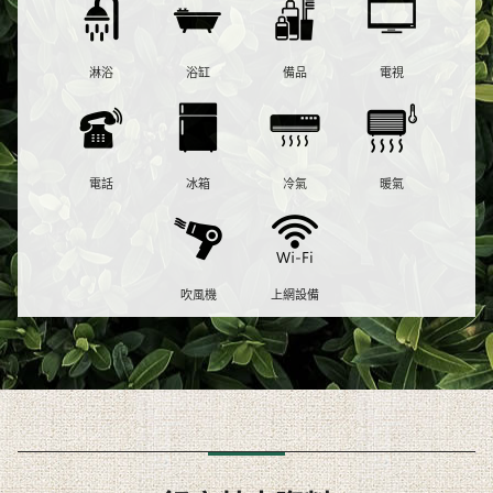
淋浴
浴缸
備品
電視
電話
冰箱
冷氣
暖氣
吹風機
上網設備