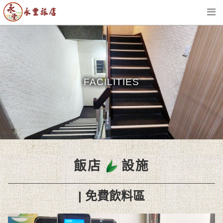
活動訊息
房型介紹
FACILITIES
飯店設施
交通指南
附近景點
飯店
設施
聯絡我們
| 免費飲料區
線上訂房